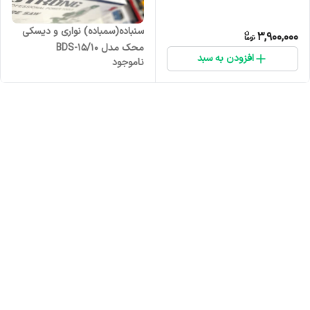
سنباده(سمباده) نواری و دیسکی
3,900,000
محک مدل BDS-15/10
افزودن به سبد
ناموجود