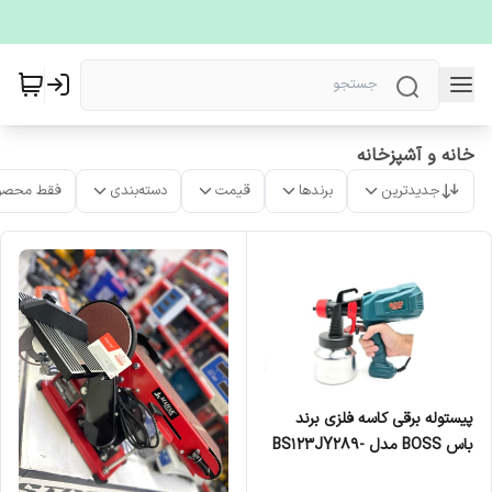
خانه و آشپزخانه
جدیدترین
برندها
قیمت
دسته‌بندی
فقط محصو
پیستوله برقی کاسه فلزی برند
باس BOSS مدل BS123JY289-
5