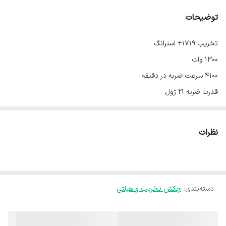
توضیحات
تخریب ۱۷۱۹+ استرانگ
۱۳۰۰ وات
۴۱۰۰ سرعت ضربه در دقیقه
قدرت ضربه ۲۱ ژول
قلم ۵ شیار
بلبرینگ ضدغبار
نظرات
آرمیچر مس
۹ کیلویی
دارای دو عدد قلم و آچار و گیریس
دسته‌بندی
:
یکسال گارانتی
چکش تخریب و هیلتی