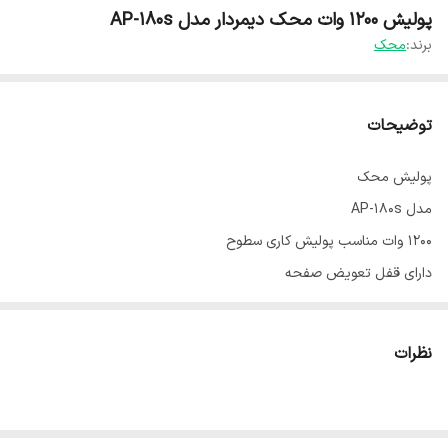
پولیش ۱۲۰۰ وات محک دیمردار مدل AP-180s
برند:
محک
توضیحات
پولیش محک
مدل AP-180s
۱۲۰۰ وات مناسب پولیش کاری سطوح
دارای قفل تعویض صفحه
دیمردار
وزن ۳.۶۵ کیلو
نظرات
قطر صفحه ۱۸۰ میلی‌متر
دارای دسته D شکل برای تسلط بیشتر
قابلبت تعویض ذغال از بیرون