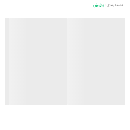
دسته‌بندی
:
پولیش
گیربکس قدرتمند تمام فلزی
دارای کیف BMC مقاوم و پد پولیش
یکسال گارانتی شرکت البرز ابزار
۱۰ سال خدمات پس از فروش