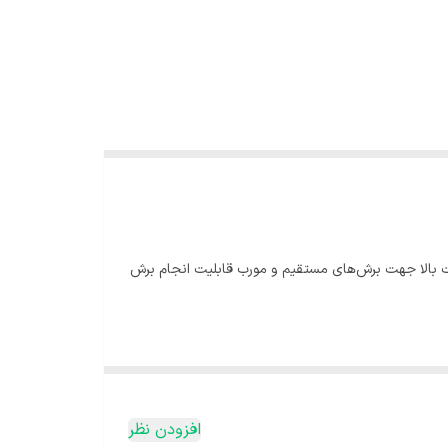
د : 3800 دور در دقیقه ابعاد : 54×30.5×40.5cm مشخصات تیغه : 355 میلیمتر دارای دقت بالا جهت برش‌های مستقيم و مورب قابلیت انجام برش
افزودن نظر