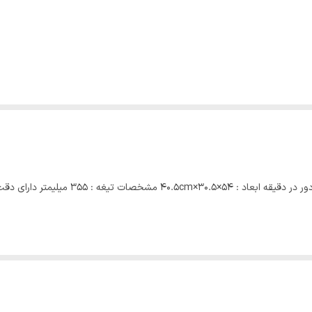
پروفیل بر اینتیمکس 2400 وات سرعت گردش آزا