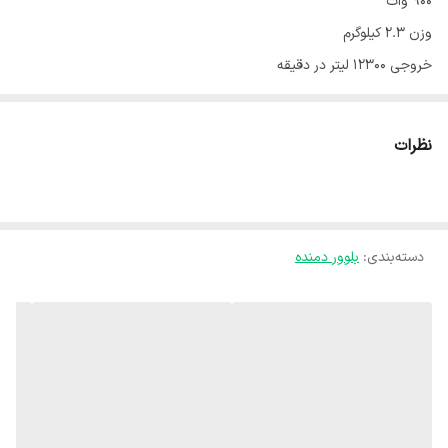
900 وات
وزن 2.3 کیلوگرم
خروجی 12300 لیتر در دقیقه
قابلیت مکش همراه با کیسه غبارگیر مخصوص
دارای دو حالت دمش و مکش
نظرات
دارای لوله خرطومی
دارای دو عدد سری جاروبرقی
یکسال ضمانت
دسته‌بندی
:
بلوور دمنده