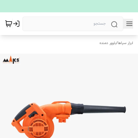
ابزار سپاها
/
بلوور دمنده