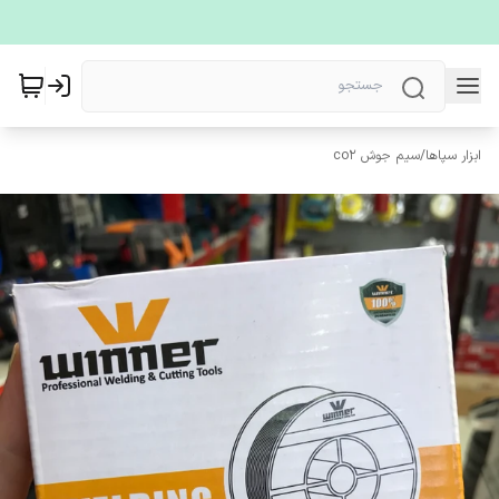
ابزار سپاها
/
سیم جوش co2