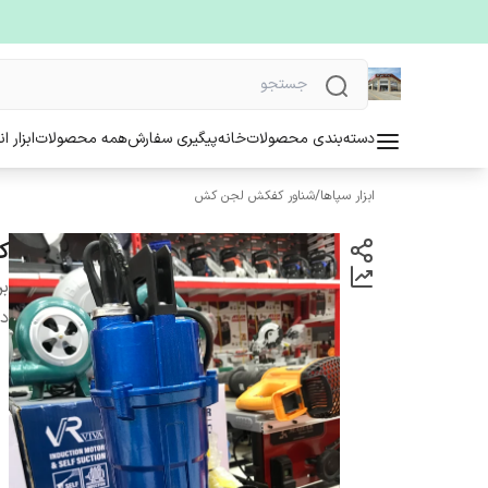
دسته‌بندی محصولات
خانه
پیگیری سفارش
همه محصولات
ابزار ا
ابزار سپاها
/
شناور کفکش لجن کش
کفکش ۱ 
بر
دس