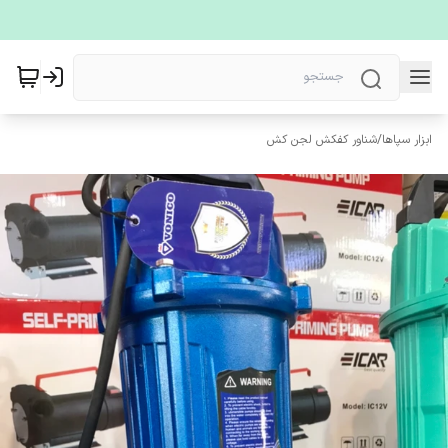
ابزار سپاها
/
شناور کفکش لجن کش