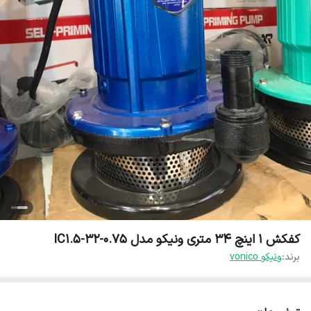
کفکش ۱ اینچ ۳۴ متری ونیکو مدل IC1.5-32-0.75
برند:
ونیکو vonico