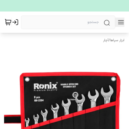
ابزار سپاها
/
آچار