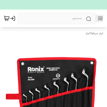
ابزار سپاها
/
آچار