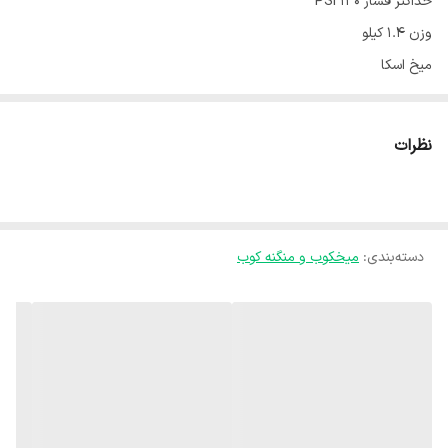
حداکثر فشار ۱۳۰ PSI
وزن ۱.۴ کیلو
میخ اسکا
تا ۵ سانت
یکسال گارانتی
نظرات
دارای ظرف روغن و دو عدد الن
دسته‌بندی
:
میخکوب و منگنه کوب