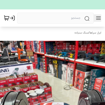
ابزار سپاها
/
سنگ سنباده