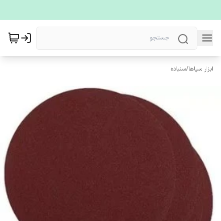
ابزار سپاها
/
سنباده