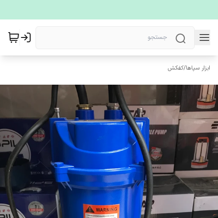
ابزار سپاها
/
کفکش