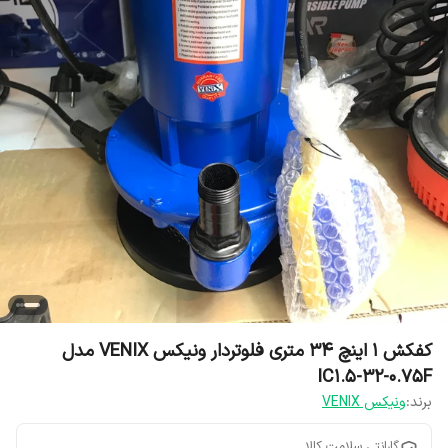
کفکش ۱ اینچ ۳۴ متری فلوتردار ونیکس VENIX مدل
IC1.5-32-0.75F
برند:
ونیکس VENIX
گارانتی سلامت کالا