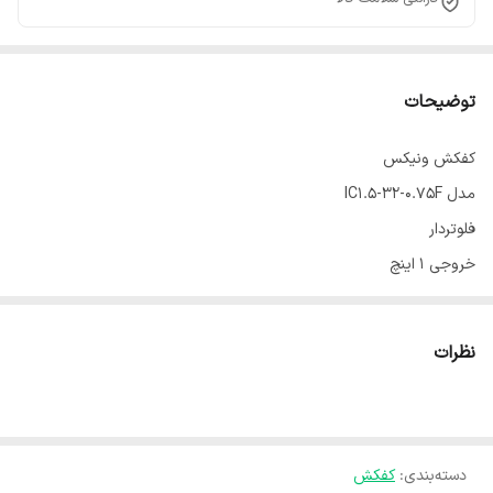
توضیحات
کفکش ونیکس
مدل IC1.5-32-0.75F
فلوتردار
خروجی ۱ اینچ
هد ماکسیمم ۳۴ متر
۱ اسب
نظرات
دبی خروجی ۸۳ لیتر در دقیقه
۵.۲ آمپر
دسته‌بندی
:
کفکش