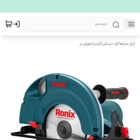
ابزار سپاها
/
اره دیسکی/گردبر/نئوپان بر