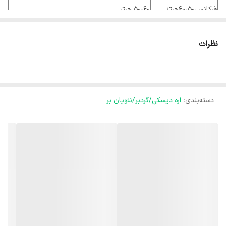
فرکانس50-60هرتز
50-60 هرتز
قطر تیغ اره
235 میلی‌متر
نظرات
حداکثر عمق برش در
85 میلی‌متر
زاویه 90 درجه
حداکثر عمق برش در
58 میلی‌متر
زاویه 45 درجه
دسته‌بندی
:
اره دیسکی/گردبر/نئوپان بر
وزن
6 کیلوگرم
نوع بسته ‌بندی
جعبه رنگی رونیکس
گونیا دسته‌ جانبی دو رینگ تیغه آچار آلن تیغه
متعلقات
235*2.4*30 میلی‌متری 56T