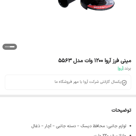
مینی فرز آروا ۱۲۰۰ وات مدل ۵۵۶۳
برند:
آروا
یکسال گارانتی شرکت آروا با مهر فروشگاه ما
توضیحات
لوازم جانبی: محافظ دیسک – دسته جانبی – آچار – ذغال
ولتاژ برق: ۲۲۰ ولت