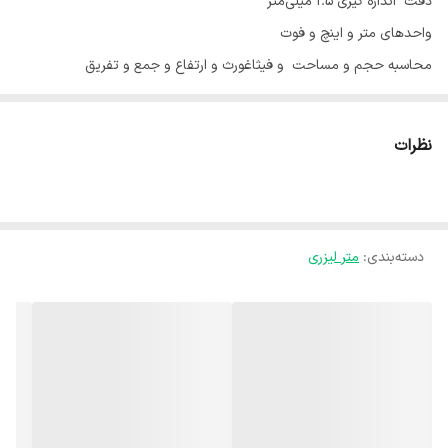
دقت اندازه گیری 1.5 میلی‌متر
واحد‌های متر و اینچ و فوت
محاسبه حجم و مساحت و فیثاغورث و ارتفاع و جمع و تفریق
اندازه گیری پیوسته
ذخیره سازی داده ها
نظرات
دو عدد باتری
عمر باتری تا 10000 بار اندازه‌گیری
وزن 80 گرم
ابعاد 109*43*25 میلی‌متر
دسته‌بندی
:
متر لیزری