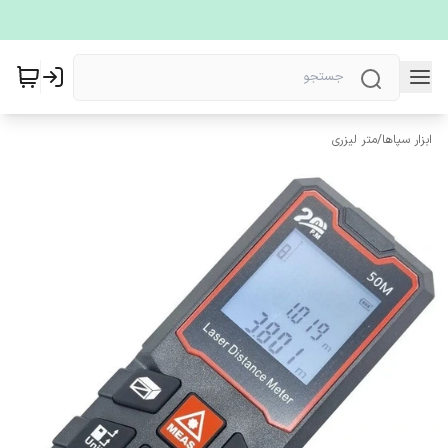
ابزار سپاها
/
متر لیزری