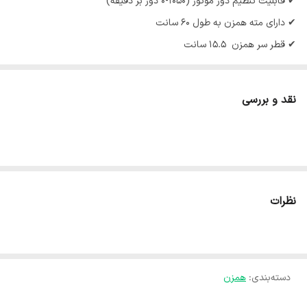
✔ قابلیت تنظیم دور موتور (۱۰۵۰-۰ دور بر دقیقه)
✔ دارای مته همزن به طول ۶۰ سانت
✔ قطر سر همزن ۱۵.۵ سانت
✔ سیم پیچ تمام مس
✔ دو دسته
نقد و بررسی
✔ قابلیت تعویض ذغال بدون باز کردن دستگاه
✔ قیمت بسیار عالی
نظرات
دسته‌بندی
:
همزن