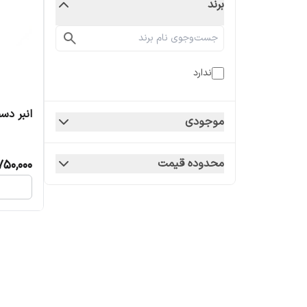
برند
ندارد
انبر دس
موجودی
محدوده قیمت
750,000