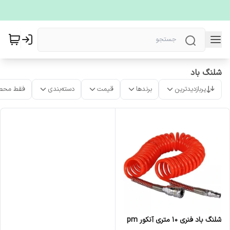
شلنگ باد
پربازدیدترین
برندها
قیمت
دسته‌بندی
فقط محص
شلنگ باد فنری ۱۰ متری آنکور pm