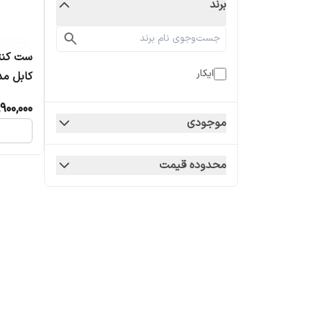
برند
ست کنتر
ایکار
کابل مدل .2
900,000
موجودی
محدوده قیمت