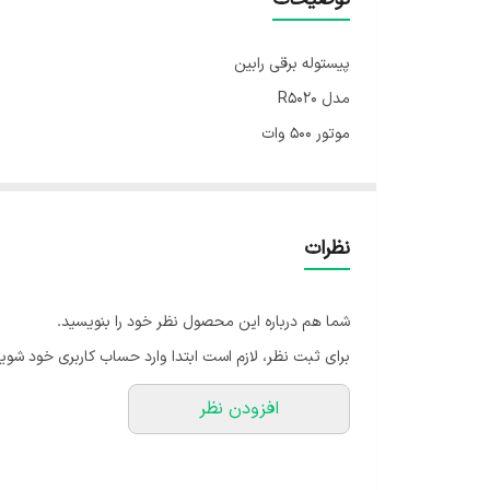
پیستوله برقی رابین
مدل R5020
موتور ۵۰۰ وات
حجم مخزن ۷۰۰ میلی‌لیتر
حداکثر جریان ۸۵۰ میلی لیتر در دقیقه
گران روی ۵۰ دین بر ثانیه
نظرات
نازل ۲.۶ میلی‌متر
سیستم رنگ پاشی HVLP
شما هم درباره این محصول نظر خود را بنویسید.
یکسال گارانتی
برای ثبت نظر، لازم است ابتدا وارد حساب کاربری خود شوید
افزودن نظر