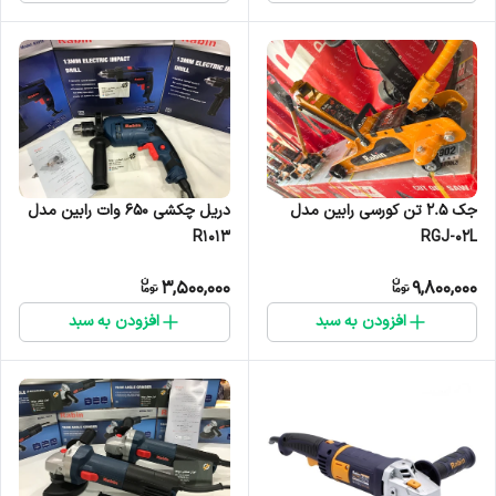
جک ۲.۵ تن کورسی رابین مدل
دریل چکشی ۶۵۰ وات رابین مدل
RGJ-02L
R1013
3,500,000
9,800,000
افزودن به سبد
افزودن به سبد