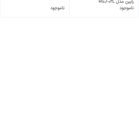
رابین مدل RGJ-02L
ناموجود
ناموجود