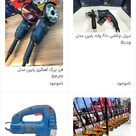
دریل چکشی ۸۱۰ وات رابین مدل
R1015
فرز بزرگ آهنگری رابین مدل
R3022
ناموجود
ناموجود