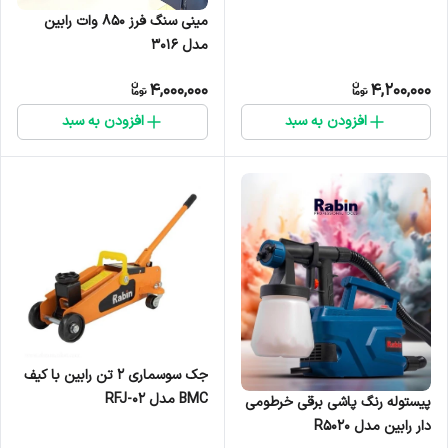
مینی سنگ فرز ۸۵۰ وات رابین
مدل ۳۰۱۶
4,000,000
4,200,000
افزودن به سبد
افزودن به سبد
جک‌ سوسماری ۲ تن رابین با کیف
BMC مدل RFJ-02
پیستوله رنگ پاشی برقی خرطومی
دار رابین مدل R5020