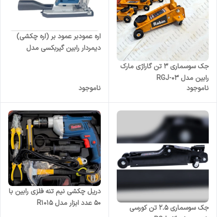
اره عمودبر عمود بر (اره چکشی)
دیمردار رابین گیربکسی مدل
R2320
جک سوسماری ۳ تن گاراژی مارک
رابین مدل RGJ-03
ناموجود
ناموجود
دریل چکشی نیم تنه فلزی رابین با
۵۰ عدد ابزار مدل R1015
جک سوسماری ۲.۵ تن کورسی