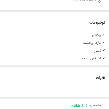
توضیحات
✔ چکشی
✔ مارک برجسته
✔ شارژر
✔ گیربکس دو دور
✔ دو عدد باتری جدید
✔ دارای دیمر و چپگرد و راستگرد
نظرات
✔ دارای کلیه ابزارهای مصرفی شامل؛ آچار فرانسه سایز۸، انبردست، دمباریک، چکش، بکس تک سایز ۴ تا ۱۳، متر ۳ متری، پیچگوشتی دوسو و چهارسو سایز بزرگ، پیچ گوشتی نوک خور، مته آهن سایز ۵ و ۶ و ۸، مته دیوار سایز ۵ ،۶ و ۸، مته برگی سایز ۱۲ و۱۶، ۹ عدد نوک پیچ گوشتی، تبدیل نوک پیچ گوشتی به بکس چسب برق، کاتر، فازمتر دیجیتال، آچار سه نظام، ۵ عدد تیغ کاتر، دو سایزپیچ گوشتی موبایلی دو سو و دو سایز پیچ گوشتی موبایلی چهارسو، کمان اره چوب و فلز، مجموعه سایزبندی پیچ و رولپلاک
✔ قیمت عالی
✔ همراه کیف BMC حرفه ای
دسته‌بندی
:
دریل شارژی