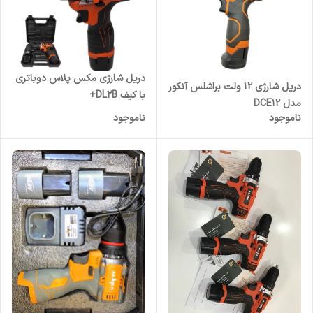
دریل شارژی مکس پلاس دو‌باتری
دریل شارژی ۱۲ ولت براشلس آنکور
با کیف DL2B+
مدل DCE12
ناموجود
ناموجود