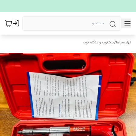
ابزار سپاها
/
میخکوب و منگنه کوب